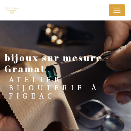
Panneau de gestion des cookies
bijoux sur mesure -
Gramat
ATELIER
BIJOUTERIE À
FIGEAC