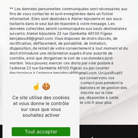
** Les données personnelles communiquées sont nécessaires aux
fins de vous contacter et sont enregistrées dans un fichier
informatisé. Elles sont destinées à Atelier bijouterie et ses sous-
traitants dans le seul but de répondre à votre message. Les
données collectées seront communiquées aux seuls destinataires
suivants: Atelier bijouterie 22 rue Gambetta 46100 Figeac
benjabou46@gmail.com. Vous disposez de droits d’accès, de
rectification, d’effacement, de portabilité, de limitation,
d’opposition, de retrait de votre consentement à tout moment et du
droit d’introduire une réclamation auprès d’une autorité de
contrôle, ainsi que d’organiser le sort de vos données post-
mortem. Vous pouvez exercer ces droits par voie postale à
l'adresse 22 rue Gambetta 46100 Figeac ou par courrier
électronique à l'adresse benjabou46@gmail.com. Un justificatif
d'identité pourra vous être demandé. Nous conservons vos
données pendant la période de prise de contact puis pendant la
durée de prescription légale aux fins probatoires et de gestion des
contentieux. Vous avez le droit de vous inscrire sur la liste
Ce site utilise des cookies
d'opposition au démarchage téléphonique, disponible à cette
adresse:
Bloctel.gouv.fr
. Consultez le site cnil.fr pour plus
et vous donne le contrôle
d’informations sur vos droits.
sur ceux que vous
souhaitez activer
Tout accepter