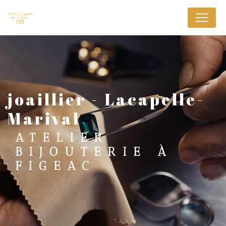
Panneau de gestion des cookies
joaillier - Lacapelle-
Marival
ATELIER
BIJOUTERIE À
FIGEAC