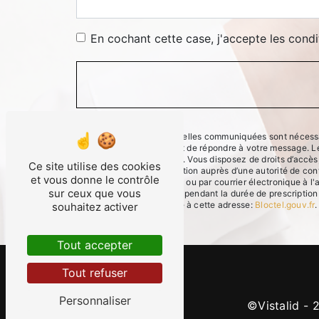
En cochant cette case, j'accepte les condi
** Les données personnelles communiquées sont nécessaires
traitants dans le seul but de répondre à votre message. 
benjabou46@gmail.com. Vous disposez de droits d’accès, de
Ce site utilise des cookies
d’introduire une réclamation auprès d’une autorité de con
et vous donne le contrôle
Gambetta 46100 Figeac ou par courrier électronique à l'
sur ceux que vous
de prise de contact puis pendant la durée de prescription 
téléphonique, disponible à cette adresse:
Bloctel.gouv.fr
.
souhaitez activer
Tout accepter
Tout refuser
Personnaliser
©
Vistalid
- 2