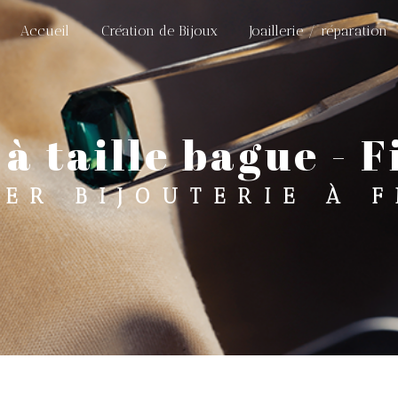
Accueil
Création de Bijoux
Joaillerie / réparation
à taille bague - 
IER BIJOUTERIE À F