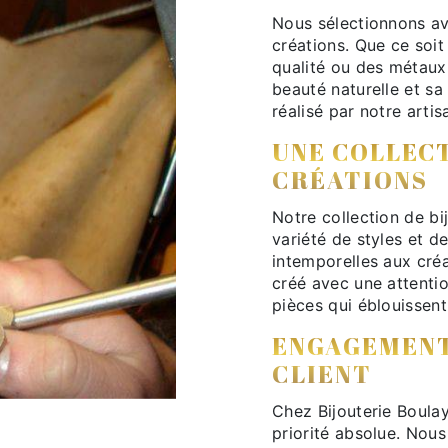
Nous sélectionnons av
créations. Que ce soit
qualité ou des métaux
beauté naturelle et sa
réalisé par notre artis
UNE COLLECT
CRÉATIONS
Notre collection de bi
variété de styles et d
intemporelles aux cré
créé avec une attention
pièces qui éblouissent
ENGAGEMENT
CLIENT
Chez Bijouterie Boulay
priorité absolue. Nou