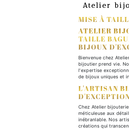
Atelier bij
MISE À TAIL
ATELIER BIJ
TAILLE BAGU
BIJOUX D'E
Bienvenue chez Atelier b
bijoutier prend vie. N
l'expertise exceptionn
de bijoux uniques et i
L'ARTISAN B
D'EXCEPTIO
Chez Atelier bijouteri
méticuleuse aux détail
inébranlable. Nos artis
créations qui transcen