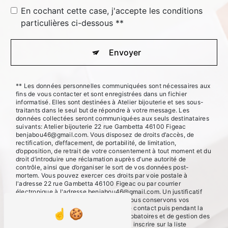
En cochant cette case, j'accepte les conditions
particulières ci-dessous **
Envoyer
** Les données personnelles communiquées sont nécessaires aux
fins de vous contacter et sont enregistrées dans un fichier
informatisé. Elles sont destinées à Atelier bijouterie et ses sous-
traitants dans le seul but de répondre à votre message. Les
données collectées seront communiquées aux seuls destinataires
suivants: Atelier bijouterie 22 rue Gambetta 46100 Figeac
benjabou46@gmail.com. Vous disposez de droits d’accès, de
rectification, d’effacement, de portabilité, de limitation,
d’opposition, de retrait de votre consentement à tout moment et du
droit d’introduire une réclamation auprès d’une autorité de
contrôle, ainsi que d’organiser le sort de vos données post-
mortem. Vous pouvez exercer ces droits par voie postale à
l'adresse 22 rue Gambetta 46100 Figeac ou par courrier
électronique à l'adresse benjabou46@gmail.com. Un justificatif
d'identité pourra vous être demandé. Nous conservons vos
données pendant la période de prise de contact puis pendant la
durée de prescription légale aux fins probatoires et de gestion des
contentieux. Vous avez le droit de vous inscrire sur la liste