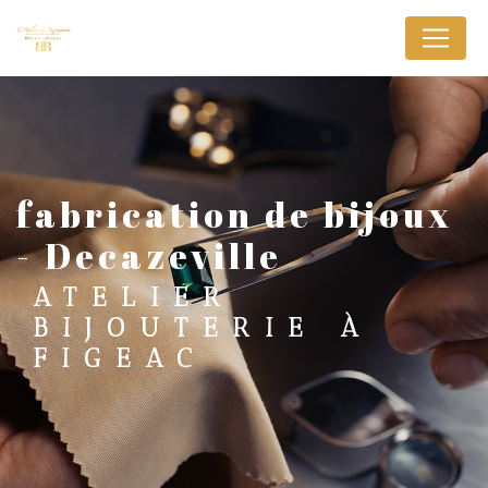
Panneau de gestion des cookies
fabrication de bijoux
- Decazeville
ATELIER
BIJOUTERIE À
FIGEAC