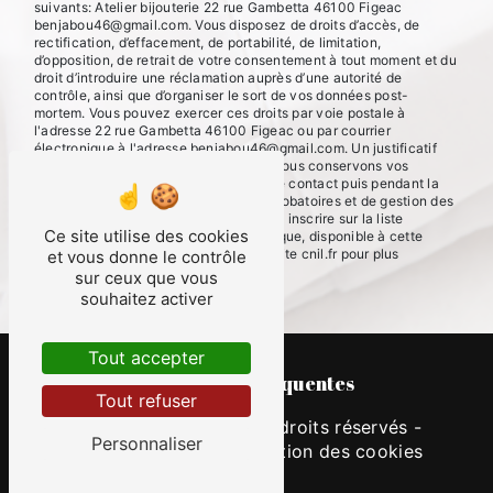
suivants: Atelier bijouterie 22 rue Gambetta 46100 Figeac
benjabou46@gmail.com. Vous disposez de droits d’accès, de
rectification, d’effacement, de portabilité, de limitation,
d’opposition, de retrait de votre consentement à tout moment et du
droit d’introduire une réclamation auprès d’une autorité de
contrôle, ainsi que d’organiser le sort de vos données post-
mortem. Vous pouvez exercer ces droits par voie postale à
l'adresse 22 rue Gambetta 46100 Figeac ou par courrier
électronique à l'adresse benjabou46@gmail.com. Un justificatif
d'identité pourra vous être demandé. Nous conservons vos
données pendant la période de prise de contact puis pendant la
durée de prescription légale aux fins probatoires et de gestion des
contentieux. Vous avez le droit de vous inscrire sur la liste
Ce site utilise des cookies
d'opposition au démarchage téléphonique, disponible à cette
adresse:
Bloctel.gouv.fr
. Consultez le site cnil.fr pour plus
et vous donne le contrôle
d’informations sur vos droits.
sur ceux que vous
souhaitez activer
Tout accepter
Recherches fréquentes
Tout refuser
©
Vistalid
- 2026 - Tous droits réservés -
Personnaliser
Mentions légales
-
Gestion des cookies