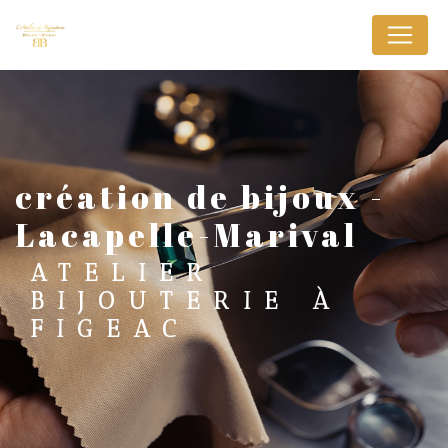
Panneau de gestion des cookies
création de bijoux -
Lacapelle-Marival
ATELIER
BIJOUTERIE À
FIGEAC