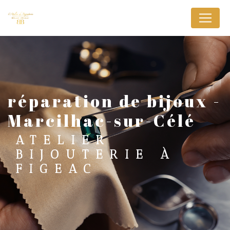
Panneau de gestion des cookies
réparation de bijoux -
Marcilhac-sur-Célé
ATELIER
BIJOUTERIE À
FIGEAC